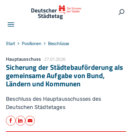
Skip to main navigation
Skip to main content
Skip to page footer
Such
You are here:
Start
Positionen
Beschlüsse
Hauptausschuss
27.01.2026
Sicherung der Städtebauförderung als
gemeinsame Aufgabe von Bund,
Ländern und Kommunen
Beschluss des Hauptausschusses des
Deutschen Städtetages
Teilen
Facebook
LinkedIn
E-Mail