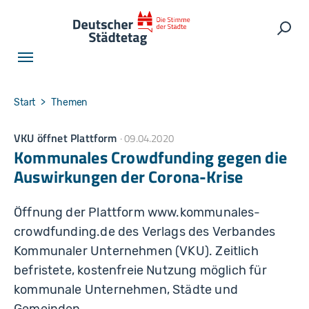
Skip to main navigation
Skip to main content
Skip to page footer
Such
You are here:
Start
Themen
VKU öffnet Plattform
09.04.2020
Kommunales Crowdfunding gegen die
Auswirkungen der Corona-Krise
Öffnung der Plattform www.kommunales-
crowdfunding.de des Verlags des Verbandes
Kommunaler Unternehmen (VKU). Zeitlich
befristete, kostenfreie Nutzung möglich für
kommunale Unternehmen, Städte und
Gemeinden.