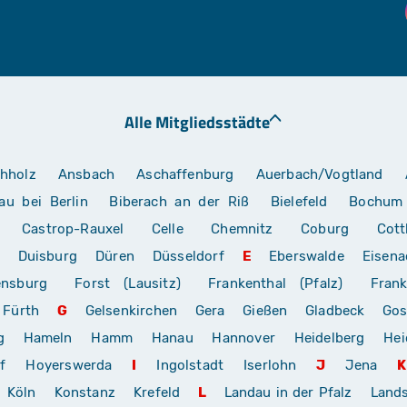
Alle Mitgliedsstädte
hholz
Ansbach
Aschaffenburg
Auerbach/Vogtland
au bei Berlin
Biberach an der Riß
Bielefeld
Bochum
Castrop-Rauxel
Celle
Chemnitz
Coburg
Cott
Duisburg
Düren
Düsseldorf
E
Eberswalde
Eisena
ensburg
Forst (Lausitz)
Frankenthal (Pfalz)
Frank
Fürth
G
Gelsenkirchen
Gera
Gießen
Gladbeck
Gos
g
Hameln
Hamm
Hanau
Hannover
Heidelberg
Hei
f
Hoyerswerda
I
Ingolstadt
Iserlohn
J
Jena
K
Köln
Konstanz
Krefeld
L
Landau in der Pfalz
Land