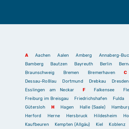
A
Aachen
Aalen
Amberg
Annaberg-Buc
Bamberg
Bautzen
Bayreuth
Berlin
Bern
Braunschweig
Bremen
Bremerhaven
C
Dessau-Roßlau
Dortmund
Drebkau
Dresden
Esslingen am Neckar
F
Falkensee
Fl
Freiburg im Breisgau
Friedrichshafen
Fulda
Gütersloh
H
Hagen
Halle (Saale)
Hambur
Herford
Herne
Hersbruck
Hildesheim
Ho
Kaufbeuren
Kempten (Allgäu)
Kiel
Koblenz