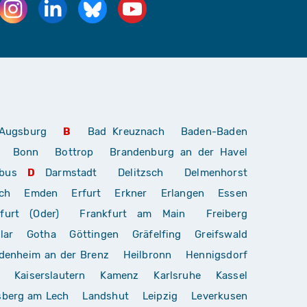
Augsburg
B
Bad Kreuznach
Baden-Baden
Bonn
Bottrop
Brandenburg an der Havel
bus
D
Darmstadt
Delitzsch
Delmenhorst
ch
Emden
Erfurt
Erkner
Erlangen
Essen
furt (Oder)
Frankfurt am Main
Freiberg
lar
Gotha
Göttingen
Gräfelfing
Greifswald
denheim an der Brenz
Heilbronn
Hennigsdorf
Kaiserslautern
Kamenz
Karlsruhe
Kassel
sberg am Lech
Landshut
Leipzig
Leverkusen