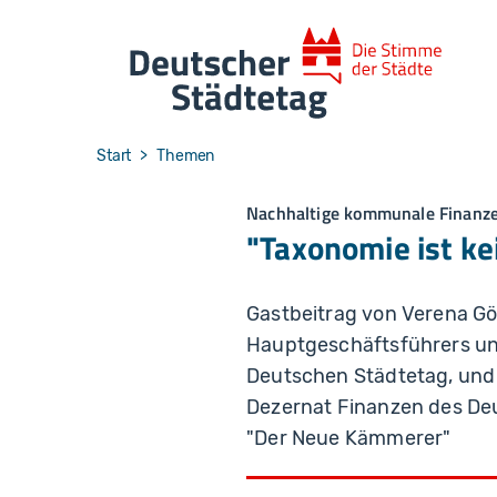
Skip to main navigation
Skip to main content
Skip to page footer
You are here:
Start
Themen
Nachhaltige kommunale Finanz
"Taxonomie ist k
Gastbeitrag von Verena Göp
Hauptgeschäftsführers un
Deutschen Städtetag, und 
Dezernat Finanzen des Deu
"Der Neue Kämmerer"