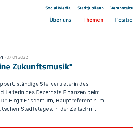
Social Media
Stadtjubiläen
Veranstalt
(current)
(current)
Über uns
Themen
Positi
en
07.01.2022
eine Zukunftsmusik"
pert, ständige Stellvertreterin des
d Leiterin des Dezernats Finanzen beim
Dr. Birgit Frischmuth, Hauptreferentin im
tschen Städtetages, in der Zeitschrift