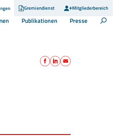
Gremiendienst
Mitgliederbereich
ungen
(current)
(current)
(current)
onen
Publikationen
Presse
Suche öffnen
Teilen
Facebook
LinkedIn
E-Mail