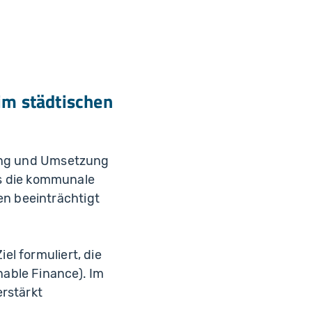
im städtischen
lung und Umsetzung
ass die kommunale
n beeinträchtigt
l formuliert, die
able Finance). Im
erstärkt