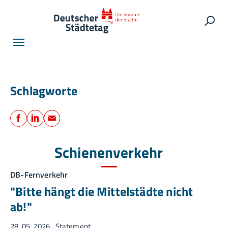
Skip to main navigation
Skip to main content
Skip to page footer
Such
Schlagworte
Teilen
Facebook
LinkedIn
E-Mail
Schienenverkehr
DB-Fernverkehr
"Bitte hängt die Mittelstädte nicht
ab!"
28. 05. 2026
Statement