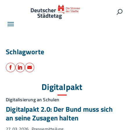
Skip to main navigation
Skip to main content
Skip to page footer
Such
Schlagworte
Teilen
Facebook
LinkedIn
E-Mail
Digitalpakt
Digitalisierung an Schulen
Digitalpakt 2.0: Der Bund muss sich
an seine Zusagen halten
27. 03. 2026
Pressemitteilung