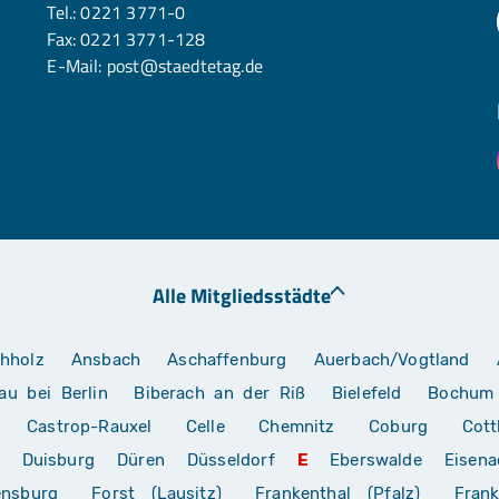
Tel.:
0221 3771-0
Fax: 0221 3771-128
E-Mail:
post@staedtetag.de
Alle Mitgliedsstädte
hholz
Ansbach
Aschaffenburg
Auerbach/Vogtland
au bei Berlin
Biberach an der Riß
Bielefeld
Bochum
Castrop-Rauxel
Celle
Chemnitz
Coburg
Cott
Duisburg
Düren
Düsseldorf
E
Eberswalde
Eisena
ensburg
Forst (Lausitz)
Frankenthal (Pfalz)
Frank