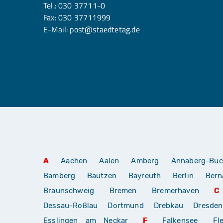
Tel.:
030 37711-0
Fax: 030 37711999
E-Mail:
post@staedtetag.de
A
Aachen
Aalen
Amberg
Annaberg-Buc
Bamberg
Bautzen
Bayreuth
Berlin
Bern
Braunschweig
Bremen
Bremerhaven
C
Dessau-Roßlau
Dortmund
Drebkau
Dresden
Esslingen am Neckar
F
Falkensee
Fl