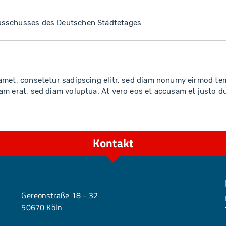
usschusses des Deutschen Städtetages
amet, consetetur sadipscing elitr, sed diam nonumy eirmod te
am erat, sed diam voluptua. At vero eos et accusam et justo d
Kontakt
Köln
Gereonstraße 18 - 32
50670 Köln