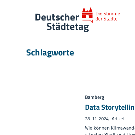
Skip to main navigation
Skip to main content
Skip to page footer
Schlagworte
Bamberg
Data Storytelli
28. 11. 2024
Artikel
Wie können Klimawande
arbeiten Stadt und Un