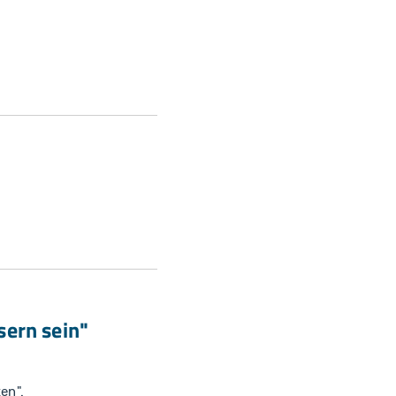
ern sein"
en".