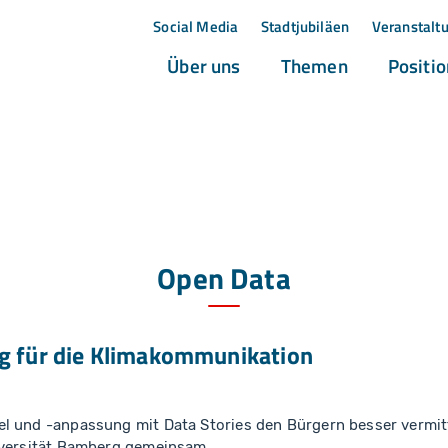
Social Media
Stadtjubiläen
Veranstalt
(current)
(current)
Über uns
Themen
Positi
Open Data
ng für die Klimakommunikation
l und -anpassung mit Data Stories den Bürgern besser vermit
iversität Bamberg gemeinsam.