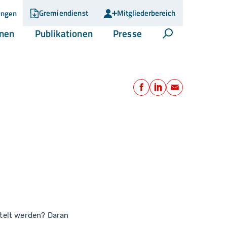
Gremiendienst
Mitgliederbereich
ungen
(current)
(current)
(current)
onen
Publikationen
Presse
Suche öffnen
Teilen
Facebook
LinkedIn
E-Mail
telt werden? Daran