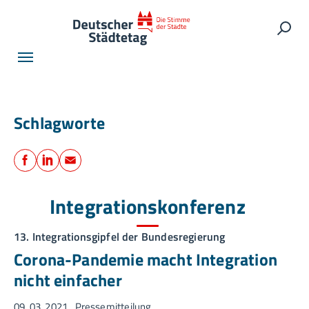
Skip to main navigation
Skip to main content
Skip to page footer
Such
Schlagworte
Teilen
Facebook
LinkedIn
E-Mail
Integrationskonferenz
13. Integrationsgipfel der Bundesregierung
Corona-Pandemie macht Integration
nicht einfacher
09. 03. 2021
Pressemitteilung