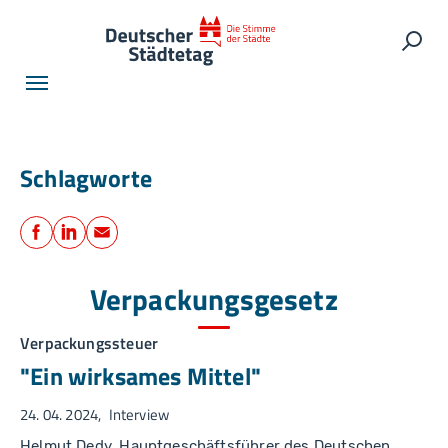
Skip to main navigation
Skip to main content
Skip to page footer
Such
Schlagworte
Teilen
Facebook
LinkedIn
E-Mail
Verpackungsgesetz
Verpackungssteuer
"Ein wirksames Mittel"
24. 04. 2024
Interview
Helmut Dedy, Hauptgeschäftsführer des Deutschen