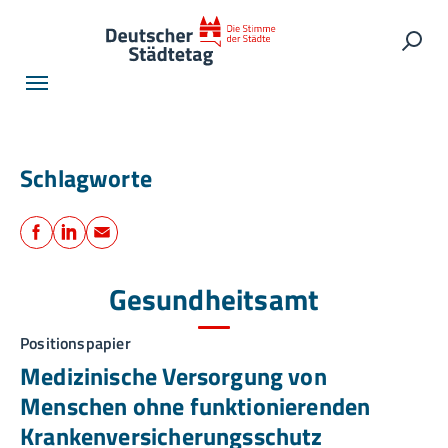
Skip to main navigation
Skip to main content
Skip to page footer
Such
Schlagworte
Teilen
Facebook
LinkedIn
E-Mail
Gesundheitsamt
Positionspapier
Medizinische Versorgung von
Menschen ohne funktionierenden
Krankenversicherungsschutz