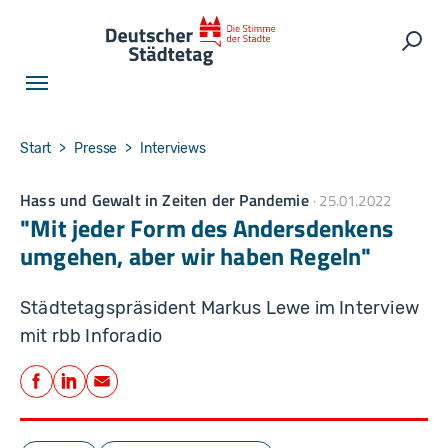
Skip to main navigation
Skip to main content
Skip to page footer
Such
You are here:
Start
Presse
Interviews
Hass und Gewalt in Zeiten der Pandemie
25.01.2022
"Mit jeder Form des Andersdenkens
umgehen, aber wir haben Regeln"
Städtetagspräsident Markus Lewe im Interview
mit rbb Inforadio
Teilen
Facebook
LinkedIn
E-Mail