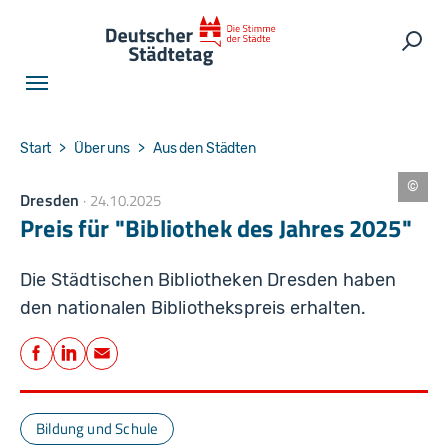
Skip to main navigation
Skip to main content
Skip to page footer
Such
You are here:
Start
Über uns
Aus den Städten
Dresden
24.10.2025
M
a
Preis für "Bibliothek des Jahres 2025"
r
c
u
s
Die Städtischen Bibliotheken Dresden haben
R
a
den nationalen Bibliothekspreis erhalten.
h
m
Teilen
/
S
Facebook
LinkedIn
E-Mail
t
ä
d
ti
s
Bildung und Schule
c