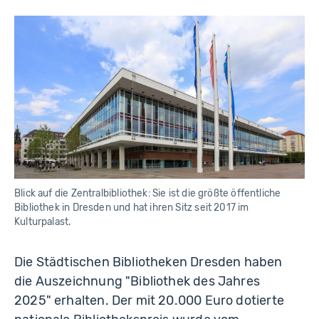
h
e
B
ib
li
o
t
h
e
k
e
n
D
r
e
s
d
e
n
Blick auf die Zentralbibliothek: Sie ist die größte öffentliche
Bibliothek in Dresden und hat ihren Sitz seit 2017 im
Kulturpalast.
Die Städtischen Bibliotheken Dresden haben
die Auszeichnung "Bibliothek des Jahres
2025" erhalten. Der mit 20.000 Euro dotierte