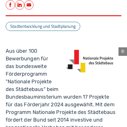
Teilen
Facebook
LinkedIn
E-Mail
Stadtentwicklung und Stadtplanung
Aus über 100
für
Bewerbungen für
Wo
St
das bundesweite
un
Ba
Förderprogramm
"Nationale Projekte
des Städtebaus" beim
Bundesbauministerium wurden 17 Projekte
für das Förderjahr 2024 ausgewählt. Mit dem
Programm Nationale Projekte des Städtebaus
fördert der Bund seit 2014 investive und