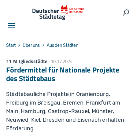
Skip to main navigation
Skip to main content
Skip to page footer
Such
You are here:
Start
Über uns
Aus den Städten
11 Mitgliedsstädte
10.07.2024
Fördermittel für Nationale Projekte
des Städtebaus
Städtebauliche Projekte in Oranienburg,
Freiburg im Breisgau, Bremen, Frankfurt am
Main, Hamburg, Castrop-Rauxel, Münster,
Neuwied, Kiel, Dresden und Eisenach erhalten
Förderung