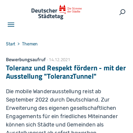
Skip to main navigation
Skip to main content
Skip to page footer
Such
You are here:
Start
Themen
Bewerbungsaufruf
14.12.2021
Toleranz und Respekt fördern - mit der
Ausstellung "ToleranzTunnel"
Die mobile Wanderausstellung reist ab
September 2022 durch Deutschland. Zur
Erweiterung des eigenen gesellschaftlichen
Engagements für ein friedliches Miteinander
können sich Städte und Gemeinden als
Ausstellungsort ab sofort bewerben.