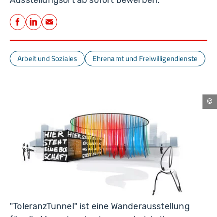
Teilen
Facebook
LinkedIn
E-Mail
Arbeit und Soziales
Ehrenamt und Freiwilligendienste
an
fic
Gm
"ToleranzTunnel" ist eine Wanderausstellung