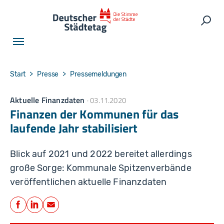
Skip to main navigation
Skip to main content
Skip to page footer
Such
You are here:
Start
Presse
Pressemeldungen
Aktuelle Finanzdaten
03.11.2020
Finanzen der Kommunen für das
laufende Jahr stabilisiert
Blick auf 2021 und 2022 bereitet allerdings
große Sorge: Kommunale Spitzenverbände
veröffentlichen aktuelle Finanzdaten
Teilen
Facebook
LinkedIn
E-Mail