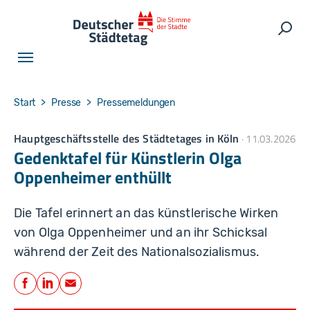
Skip to main navigation
Skip to main content
Skip to page footer
Such
You are here:
Start
Presse
Pressemeldungen
Hauptgeschäftsstelle des Städtetages in Köln
11.03.2026
Gedenktafel für Künstlerin Olga
Oppenheimer enthüllt
Die Tafel erinnert an das künstlerische Wirken
von Olga Oppenheimer und an ihr Schicksal
während der Zeit des Nationalsozialismus.
Teilen
Facebook
LinkedIn
E-Mail