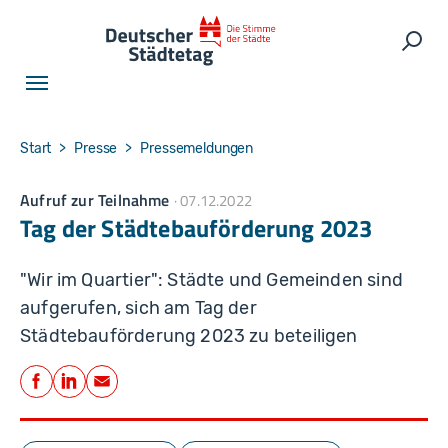
Skip to main navigation
Skip to main content
Skip to page footer
Such
You are here:
Start
Presse
Pressemeldungen
Aufruf zur Teilnahme
07.12.2022
Tag der Städtebauförderung 2023
"Wir im Quartier": Städte und Gemeinden sind
aufgerufen, sich am Tag der
Städtebauförderung 2023 zu beteiligen
Teilen
Facebook
LinkedIn
E-Mail