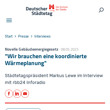
Skip to main navigation
Skip to main content
Skip to page footer
Such
You are here:
Start
Presse
Interviews
Novelle Gebäudeenergiegesetz
08.05.2023
"Wir brauchen eine koordinierte
Wärmeplanung"
Städtetagspräsident Markus Lewe im Interview
mit rbb24 Inforadio
Teilen
Facebook
LinkedIn
E-Mail