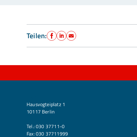
Teilen:
Facebook
LinkedIn
E-Mail
Berlin
Hausvogteiplatz 1
10117 Berlin
Tel.:
030 37711-0
Fax: 030 37711999