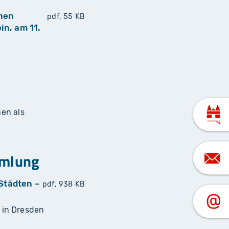
chen
pdf, 55 KB
n, am 11.
nen als
mmlung
Städten –
pdf, 938 KB
 in Dresden