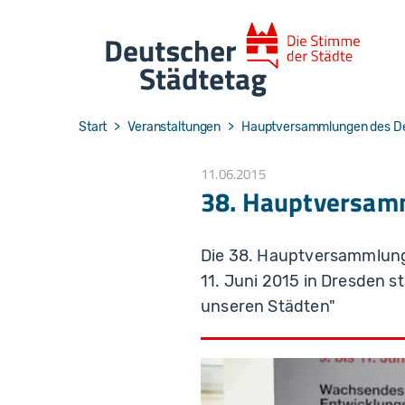
Skip to main navigation
Skip to main content
Skip to page footer
You are here:
Start
Veranstaltungen
Hauptversammlungen des De
11.06.2015
38. Hauptversam
Die 38. Hauptversammlung
11. Juni 2015 in Dresden 
unseren Städten"