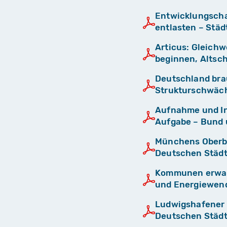
Entwicklungscha
entlasten – Stä
Articus: Gleichw
beginnen, Altsc
Deutschland brau
Strukturschwäc
Aufnahme und Int
Aufgabe – Bund 
Münchens Oberbü
Deutschen Städt
Kommunen erwart
und Energiewend
Ludwigshafener 
Deutschen Städt