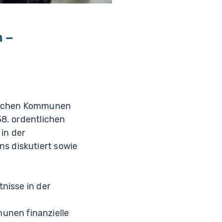
n –
wachen Kommunen
38. ordentlichen
in der
s diskutiert sowie
nisse in der
nen finanzielle