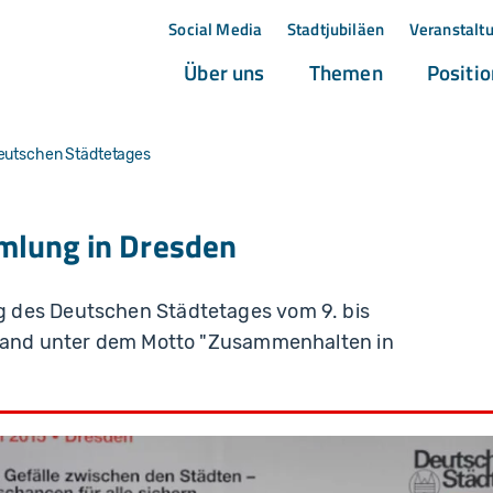
Social Media
Stadtjubiläen
Veranstalt
(current)
(current)
Über uns
Themen
Positi
utschen Städtetages
mlung in Dresden
 des Deutschen Städtetages vom 9. bis
stand unter dem Motto "Zusammenhalten in