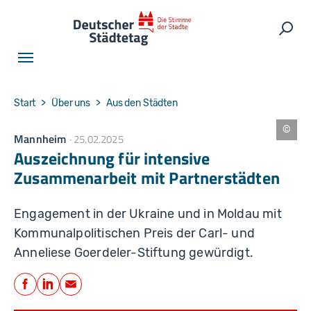
Skip to main navigation
Skip to main content
Skip to page footer
Such
You are here:
Start
Über uns
Aus den Städten
Mannheim
25.02.2025
S
t
Auszeichnung für intensive
a
d
Zusammenarbeit mit Partnerstädten
t
L
ei
p
Engagement in der Ukraine und in Moldau mit
zi
g
Kommunalpolitischen Preis der Carl- und
/
C
Anneliese Goerdeler-Stiftung gewürdigt.
la
u
Teilen
di
a
Facebook
LinkedIn
E-Mail
M
a