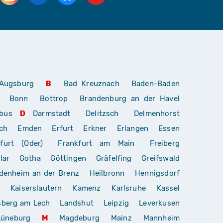
Augsburg
B
Bad Kreuznach
Baden-Baden
Bonn
Bottrop
Brandenburg an der Havel
bus
D
Darmstadt
Delitzsch
Delmenhorst
ch
Emden
Erfurt
Erkner
Erlangen
Essen
furt (Oder)
Frankfurt am Main
Freiberg
lar
Gotha
Göttingen
Gräfelfing
Greifswald
denheim an der Brenz
Heilbronn
Hennigsdorf
Kaiserslautern
Kamenz
Karlsruhe
Kassel
sberg am Lech
Landshut
Leipzig
Leverkusen
Lüneburg
M
Magdeburg
Mainz
Mannheim