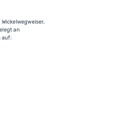
d Wickelwegweiser,
gelegt an
 auf: