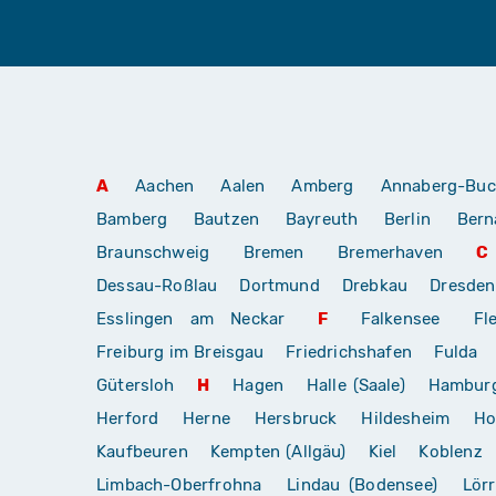
A
Aachen
Aalen
Amberg
Annaberg-Buc
Bamberg
Bautzen
Bayreuth
Berlin
Bern
Braunschweig
Bremen
Bremerhaven
C
Dessau-Roßlau
Dortmund
Drebkau
Dresden
Esslingen am Neckar
F
Falkensee
Fl
Freiburg im Breisgau
Friedrichshafen
Fulda
Gütersloh
H
Hagen
Halle (Saale)
Hambur
Herford
Herne
Hersbruck
Hildesheim
Ho
Kaufbeuren
Kempten (Allgäu)
Kiel
Koblenz
Limbach-Oberfrohna
Lindau (Bodensee)
Lör