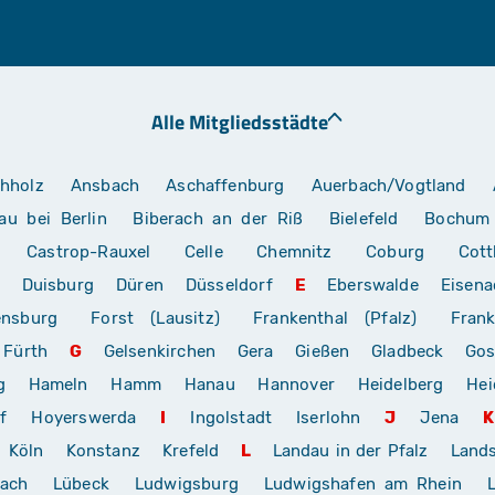
Alle Mitgliedsstädte
hholz
Ansbach
Aschaffenburg
Auerbach/Vogtland
au bei Berlin
Biberach an der Riß
Bielefeld
Bochum
Castrop-Rauxel
Celle
Chemnitz
Coburg
Cott
Duisburg
Düren
Düsseldorf
E
Eberswalde
Eisena
ensburg
Forst (Lausitz)
Frankenthal (Pfalz)
Frank
Fürth
G
Gelsenkirchen
Gera
Gießen
Gladbeck
Gos
g
Hameln
Hamm
Hanau
Hannover
Heidelberg
Hei
f
Hoyerswerda
I
Ingolstadt
Iserlohn
J
Jena
K
Köln
Konstanz
Krefeld
L
Landau in der Pfalz
Land
rach
Lübeck
Ludwigsburg
Ludwigshafen am Rhein