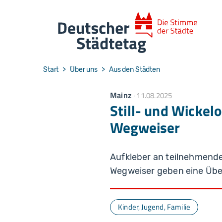
Skip to main navigation
Skip to main content
Skip to page footer
You are here:
Start
Über uns
Aus den Städten
Mainz
11.08.2025
Still- und Wickelo
Wegweiser
Aufkleber an teilnehmende
Wegweiser geben eine Übers
Kinder, Jugend, Familie