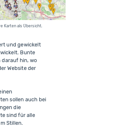
d
t
S
t
u
tt
ve Karten als Übersicht.
g
a
rt
/
S
ert und gewickelt
t
a
twickelt. Bunte
d
 darauf hin, wo
t
W
der Website der
ei
m
a
r
einen
en sollen auch bei
ängen die
e sind für alle
m Stillen.