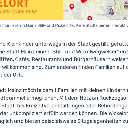
markieren in Mainz Still- und Wickelorte. Viele Städte bieten interakti
 Kleinkinder unterwegs in der Stadt gestillt, gefütt
e Stadt Mainz einen "Still- und Wickelwegweiser" en
äften, Cafés, Restaurants und Bürgerhäusern weisen
ür willkommen sind. Zum anderen finden Familien auf 
t der Orte.
dt Mainz möchte damit Familien mit kleinen Kindern 
tbummel ermöglichen. Mit dem Netz an Rückzugsort
r Stadt, bei Freizeitveranstaltungen oder Behördeng
der unkompliziert erfüllt werden können. Die Wickelort
lich und bieten beispielsweise Sitzgelegenheiten zu