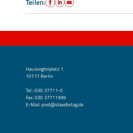
Teilen:
Facebook
LinkedIn
E-Mail
Berlin
Hausvogteiplatz 1
10117 Berlin
Tel.:
030 37711-0
Fax: 030 37711999
E-Mail:
post@staedtetag.de