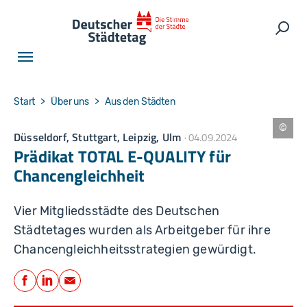
Skip to main navigation
Skip to main content
Skip to page footer
Such
You are here:
Start
Über uns
Aus den Städten
Düsseldorf, Stuttgart, Leipzig, Ulm
04.09.2024
R
.
Prädikat TOTAL E-QUALITY für
C
la
Chancengleichheit
s
s
e
n
Vier Mitgliedsstädte des Deutschen
-
s
Städtetages wurden als Arbeitgeber für ihre
h
u
Chancengleichheitsstrategien gewürdigt.
tt
e
Teilen
r
s
Facebook
LinkedIn
E-Mail
t
o