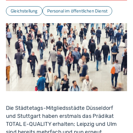
c
k.
c
Gleichstellung
Personal im öffentlichen Dienst
o
m
Die Städtetags-Mitgliedsstädte Düsseldorf
und Stuttgart haben erstmals das Prädikat
TOTAL E-QUALITY erhalten; Leipzig und Ulm
sind bereits mehrfach und nun erneut