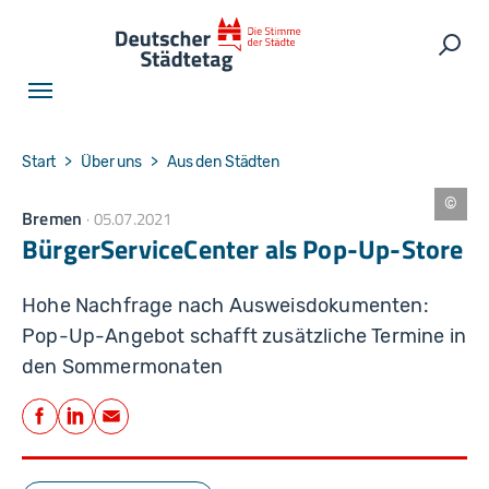
Skip to main navigation
Skip to main content
Skip to page footer
Such
You are here:
Start
Über uns
Aus den Städten
Bremen
05.07.2021
W
ir
BürgerServiceCenter als Pop-Up-Store
t
s
c
h
Hohe Nachfrage nach Ausweisdokumenten:
a
ft
Pop-Up-Angebot schafft zusätzliche Termine in
s
f
den Sommermonaten
ö
r
Teilen
d
e
Facebook
LinkedIn
E-Mail
r
u
n
g