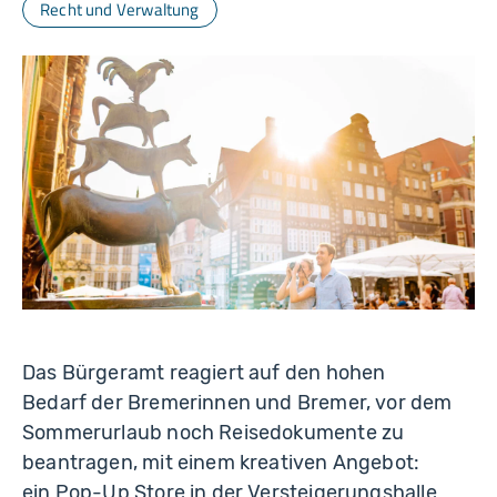
B
Recht und Verwaltung
r
e
m
e
n
Das Bürgeramt reagiert auf den hohen
Bedarf der Bremerinnen und Bremer, vor dem
Sommerurlaub noch Reisedokumente zu
beantragen, mit einem kreativen Angebot:
ein Pop-Up Store in der Versteigerungshalle