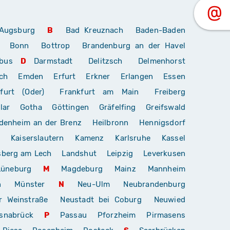
Augsburg
B
Bad Kreuznach
Baden-Baden
Bonn
Bottrop
Brandenburg an der Havel
bus
D
Darmstadt
Delitzsch
Delmenhorst
ch
Emden
Erfurt
Erkner
Erlangen
Essen
furt (Oder)
Frankfurt am Main
Freiberg
lar
Gotha
Göttingen
Gräfelfing
Greifswald
denheim an der Brenz
Heilbronn
Hennigsdorf
Kaiserslautern
Kamenz
Karlsruhe
Kassel
sberg am Lech
Landshut
Leipzig
Leverkusen
Lüneburg
M
Magdeburg
Mainz
Mannheim
n
Münster
N
Neu-Ulm
Neubrandenburg
r Weinstraße
Neustadt bei Coburg
Neuwied
snabrück
P
Passau
Pforzheim
Pirmasens