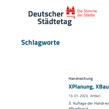
Skip to main navigation
Skip to main content
Skip to page footer
Schlagworte
Handreichung
XPlanung, XBau
13. 01. 2023
Artikel
3. Auflage der Handre
XBreitband.