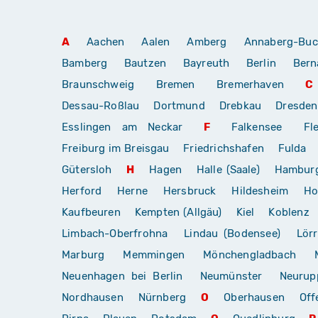
A
Aachen
Aalen
Amberg
Annaberg-Buc
Bamberg
Bautzen
Bayreuth
Berlin
Bern
Braunschweig
Bremen
Bremerhaven
C
Dessau-Roßlau
Dortmund
Drebkau
Dresden
Esslingen am Neckar
F
Falkensee
Fl
Freiburg im Breisgau
Friedrichshafen
Fulda
Gütersloh
H
Hagen
Halle (Saale)
Hambur
Herford
Herne
Hersbruck
Hildesheim
Ho
Kaufbeuren
Kempten (Allgäu)
Kiel
Koblenz
Limbach-Oberfrohna
Lindau (Bodensee)
Lör
Marburg
Memmingen
Mönchengladbach
Neuenhagen bei Berlin
Neumünster
Neurup
Nordhausen
Nürnberg
O
Oberhausen
Off