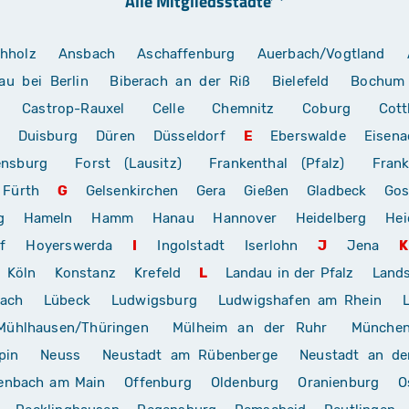
Alle Mitgliedsstädte
hholz
Ansbach
Aschaffenburg
Auerbach/Vogtland
au bei Berlin
Biberach an der Riß
Bielefeld
Bochum
Castrop-Rauxel
Celle
Chemnitz
Coburg
Cott
Duisburg
Düren
Düsseldorf
E
Eberswalde
Eisena
ensburg
Forst (Lausitz)
Frankenthal (Pfalz)
Frank
Fürth
G
Gelsenkirchen
Gera
Gießen
Gladbeck
Gos
g
Hameln
Hamm
Hanau
Hannover
Heidelberg
Hei
f
Hoyerswerda
I
Ingolstadt
Iserlohn
J
Jena
K
Köln
Konstanz
Krefeld
L
Landau in der Pfalz
Land
rach
Lübeck
Ludwigsburg
Ludwigshafen am Rhein
Mühlhausen/Thüringen
Mülheim an der Ruhr
Münche
pin
Neuss
Neustadt am Rübenberge
Neustadt an de
enbach am Main
Offenburg
Oldenburg
Oranienburg
O