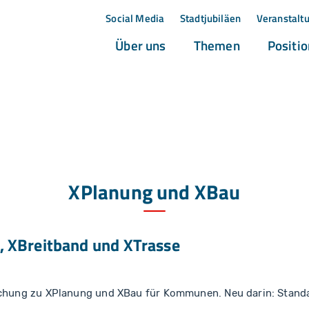
Social Media
Stadtjubiläen
Veranstalt
(current)
(current)
Über uns
Themen
Positi
XPlanung und XBau
, XBreitband und XTrasse
ichung zu XPlanung und XBau für Kommunen. Neu darin: Stand