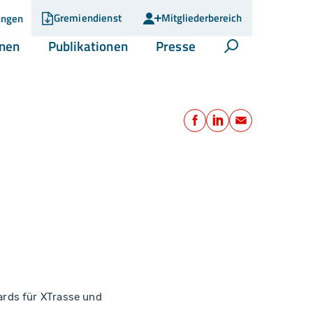
Gremiendienst
Mitgliederbereich
ungen
(current)
(current)
(current)
onen
Publikationen
Presse
Suche öffnen
Teilen
Facebook
LinkedIn
E-Mail
ards für XTrasse und