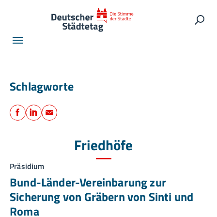
Skip to main navigation
Skip to main content
Skip to page footer
Such
Schlagworte
Teilen
Facebook
LinkedIn
E-Mail
Friedhöfe
Präsidium
Bund-Länder-Vereinbarung zur
Sicherung von Gräbern von Sinti und
Roma