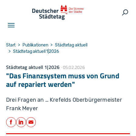
Skip to main navigation
Skip to main content
Skip to page footer
Such
You are here:
Start
Publikationen
Städtetag aktuell
Städtetag aktuell 1|2026
Städtetag aktuell 1|2026
05.02.2026
"Das Finanzsystem muss von Grund
auf repariert werden"
Drei Fragen an … Krefelds Oberbürgermeister
Frank Meyer
Teilen
Facebook
LinkedIn
E-Mail