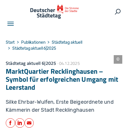
Skip to main navigation
Skip to main content
Skip to page footer
Such
You are here:
Start
Publikationen
Städtetag aktuell
Städtetag aktuell 6|2025
Städtetag aktuell 6|2025
04.12.2025
M
a
MarktQuartier Recklinghausen –
r
c
Symbol für erfolgreichen Umgang mit
el
K
Leerstand
u
s
c
h
Silke Ehrbar-Wulfen, Erste Beigeordnete und
Kämmerin der Stadt Recklinghausen
Teilen
Facebook
LinkedIn
E-Mail