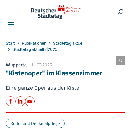
Skip to main navigation
Skip to main content
Skip to page footer
Such
You are here:
Start
Publikationen
Städtetag aktuell
Städtetag aktuell 2|2025
Wuppertal
11.03.2025
J
e
"Kistenoper" im Klassenzimmer
n
s
B
a
Eine ganze Oper aus der Kiste!
c
h
Teilen
m
a
Facebook
LinkedIn
E-Mail
n
n
Kultur und Denkmalpflege