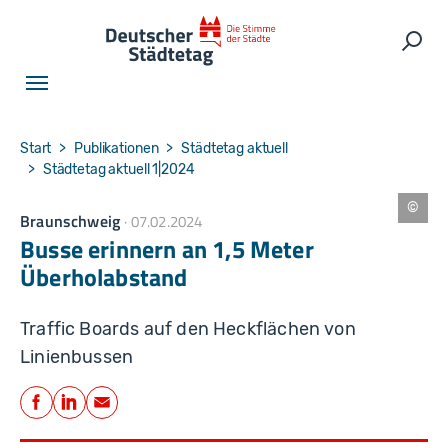
Skip to main navigation
Skip to main content
Skip to page footer
Such
You are here:
Start
Publikationen
Städtetag aktuell
Städtetag aktuell 1|2024
Braunschweig
07.02.2024
S
t
Busse erinnern an 1,5 Meter
a
d
Überholabstand
t
B
r
a
Traffic Boards auf den Heckflächen von
u
n
Linienbussen
s
c
Teilen
h
w
Facebook
LinkedIn
E-Mail
ei
g,
D