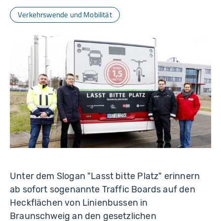
a
ni
Verkehrswende und Mobilität
el
a
N
ie
ls
e
n
Unter dem Slogan "Lasst bitte Platz" erinnern
ab sofort sogenannte Traffic Boards auf den
Heckflächen von Linienbussen in
Braunschweig an den gesetzlichen