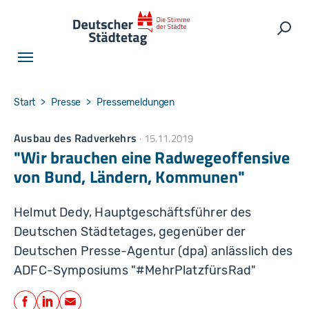
Skip to main navigation
Skip to main content
Skip to page footer
Such
You are here:
Start
Presse
Pressemeldungen
Ausbau des Radverkehrs
15.11.2019
"Wir brauchen eine Radwegeoffensive
von Bund, Ländern, Kommunen"
Helmut Dedy, Hauptgeschäftsführer des
Deutschen Städtetages, gegenüber der
Deutschen Presse-Agentur (dpa) anlässlich des
ADFC-Symposiums "#MehrPlatzfürsRad"
Teilen