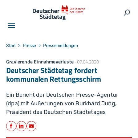
Skip to main navigation
Skip to main content
Skip to page footer
Such
You are here:
Start
Presse
Pressemeldungen
Gravierende Einnahmeverluste
07.04.2020
Deutscher Städtetag fordert
kommunalen Rettungsschirm
Ein Bericht der Deutschen Presse-Agentur
(dpa) mit Äußerungen von Burkhard Jung,
Präsident des Deutschen Städtetages
Teilen
Facebook
LinkedIn
E-Mail