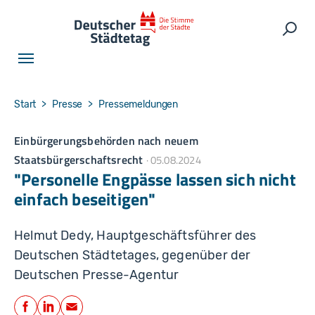
Skip to main navigation
Skip to main content
Skip to page footer
Such
You are here:
Start
Presse
Pressemeldungen
Einbürgerungsbehörden nach neuem
Staatsbürgerschaftsrecht
05.08.2024
"Personelle Engpässe lassen sich nicht
einfach beseitigen"
Helmut Dedy, Hauptgeschäftsführer des
Deutschen Städtetages, gegenüber der
Deutschen Presse-Agentur
Teilen
Facebook
LinkedIn
E-Mail