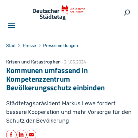
Skip to main navigation
Skip to main content
Skip to page footer
Such
You are here:
Start
Presse
Pressemeldungen
Krisen und Katastrophen
21.05.2024
Kommunen umfassend in
Kompetenzzentrum
Bevölkerungsschutz einbinden
Städtetagspräsident Markus Lewe fordert
bessere Kooperation und mehr Vorsorge für den
Schutz der Bevölkerung
Teilen