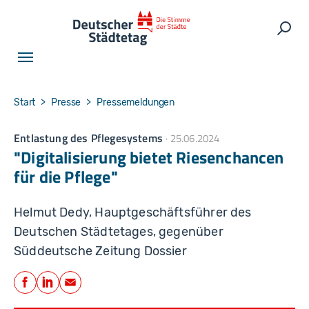
Skip to main navigation
Skip to main content
Skip to page footer
Such
You are here:
Start
Presse
Pressemeldungen
Entlastung des Pflegesystems
25.06.2024
"Digitalisierung bietet Riesenchancen
für die Pflege"
Helmut Dedy, Hauptgeschäftsführer des
Deutschen Städtetages, gegenüber
Süddeutsche Zeitung Dossier
Teilen
Facebook
LinkedIn
E-Mail