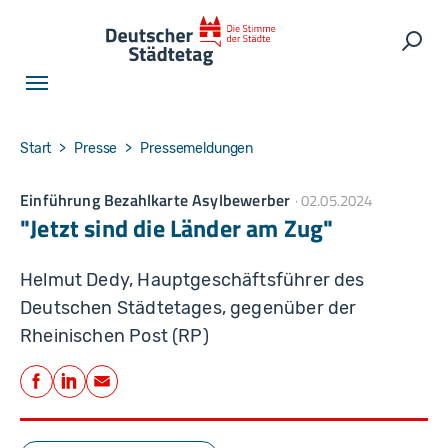
Skip to main navigation
Skip to main content
Skip to page footer
Such
You are here:
Start
Presse
Pressemeldungen
Einführung Bezahlkarte Asylbewerber
02.05.2024
"Jetzt sind die Länder am Zug"
Helmut Dedy, Hauptgeschäftsführer des
Deutschen Städtetages, gegenüber der
Rheinischen Post (RP)
Teilen
Facebook
LinkedIn
E-Mail