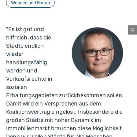
Wohnen und Bauen
"Es ist gut und
Ch
hilfreich, dass die
Städte endlich
wieder
handlungsfähig
werden und
Vorkaufsrechte in
sozialen
Erhaltungsgebieten zurückbekommen sollen.
Damit wird ein Versprechen aus dem
Koalitionsvertrag eingelöst. Insbesondere die
großen Städte mit hoher Dynamik im
Immobilienmarkt brauchen diese Möglichkeit.
Denn wir wollen Städte für alle Menschen.