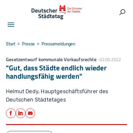
Skip to main navigation
Skip to main content
Skip to page footer
Such
You are here:
Start
Presse
Pressemeldungen
Gesetzentwurf kommunale Vorkaufsrechte
02.05.2022
"Gut, dass Städte endlich wieder
handlungsfähig werden"
Helmut Dedy, Hauptgeschäftsführer des
Deutschen Städtetages
Teilen
Facebook
LinkedIn
E-Mail