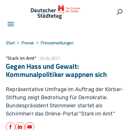
Skip to main navigation
Skip to main content
Skip to page footer
Such
You are here:
Start
Presse
Pressemeldungen
"Stark im Amt"
29.04.2021
Gegen Hass und Gewalt:
Kommunalpolitiker wappnen sich
Repräsentative Umfrage im Auftrag der Körber-
Stiftung zeigt Bedrohung für Demokratie.
Bundespräsident Steinmeier startet als
Schirmherr das Online-Portal "Stark im Amt"
Teilen