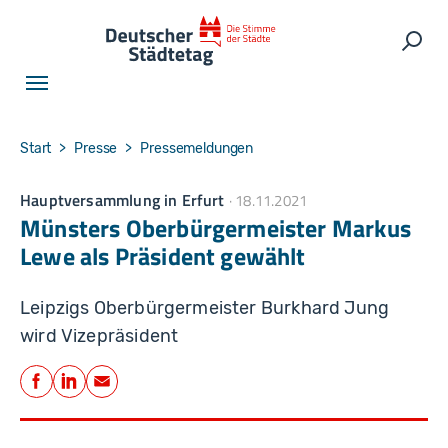
Skip to main navigation
Skip to main content
Skip to page footer
Such
You are here:
Start
Presse
Pressemeldungen
Hauptversammlung in Erfurt
18.11.2021
Münsters Oberbürgermeister Markus
Lewe als Präsident gewählt
Leipzigs Oberbürgermeister Burkhard Jung
wird Vizepräsident
Teilen
Facebook
LinkedIn
E-Mail