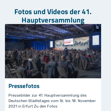
Fotos und Videos der 41.
Hauptversammlung
S
t
a
d
t
v
e
r
w
al
t
u
n
g
E
rf
Pressefotos
u
rt
/
Pressebilder zur 41. Hauptversammlung des
D
ir
Deutschen Städtetages vom 16. bis 18. November
k
2021 in Erfurt Zu den Fotos
U
r