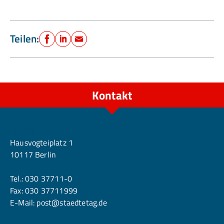
p
B
r
a
u
Teilen:
n
Facebook
LinkedIn
E-Mail
Kontakt
Berlin
Hausvogteiplatz 1
10117 Berlin
Tel.:
030 37711-0
Fax: 030 37711999
E-Mail:
post@staedtetag.de