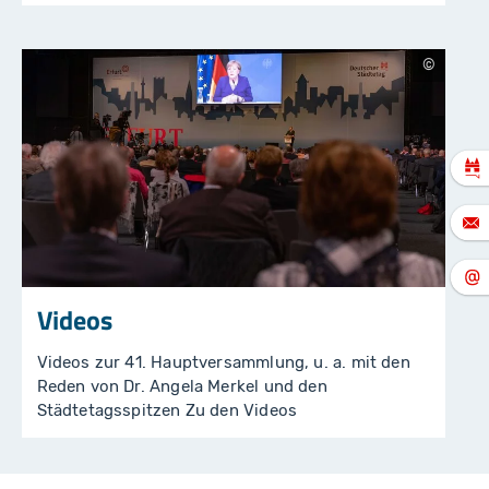
b
a
n
S
t
a
d
t
v
e
r
w
al
t
u
n
g
E
rf
Videos
u
rt
/
Videos zur 41. Hauptversammlung, u. a. mit den
P
a
Reden von Dr. Angela Merkel und den
ul
Städtetagsspitzen Zu den Videos
-
P
h
ili
p