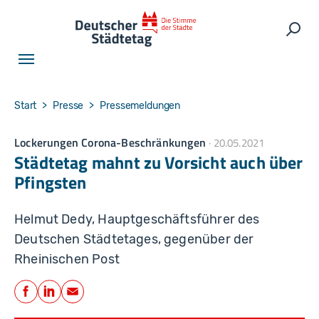
Skip to main navigation
Skip to main content
Skip to page footer
Such
You are here:
Start
Presse
Pressemeldungen
Lockerungen Corona-Beschränkungen
20.05.2021
Städtetag mahnt zu Vorsicht auch über
Pfingsten
Helmut Dedy, Hauptgeschäftsführer des
Deutschen Städtetages, gegenüber der
Rheinischen Post
Teilen
Facebook
LinkedIn
E-Mail