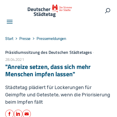
Skip to main navigation
Skip to main content
Skip to page footer
Such
You are here:
Start
Presse
Pressemeldungen
Präsidiumssitzung des Deutschen Städtetages
28.04.2021
"Anreize setzen, dass sich mehr
Menschen impfen lassen"
Städtetag plädiert für Lockerungen für
Geimpfte und Getestete, wenn die Priorisierung
beim Impfen fällt
Teilen
Facebook
LinkedIn
E-Mail