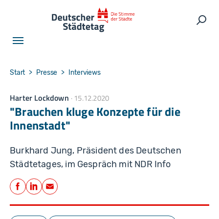
Skip to main navigation
Skip to main content
Skip to page footer
Such
You are here:
Start
Presse
Interviews
Harter Lockdown
15.12.2020
"Brauchen kluge Konzepte für die
Innenstadt"
Burkhard Jung, Präsident des Deutschen
Städtetages, im Gespräch mit NDR Info
Teilen
Facebook
LinkedIn
E-Mail