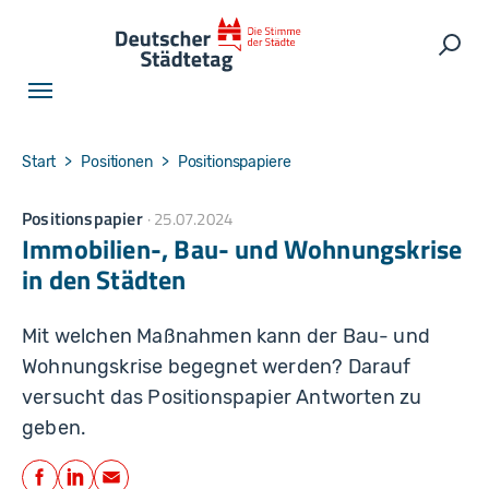
Skip to main navigation
Skip to main content
Skip to page footer
Such
You are here:
Start
Positionen
Positionspapiere
Positionspapier
25.07.2024
Immobilien-, Bau- und Wohnungskrise
in den Städten
Mit welchen Maßnahmen kann der Bau- und
Wohnungskrise begegnet werden? Darauf
versucht das Positionspapier Antworten zu
geben.
Teilen