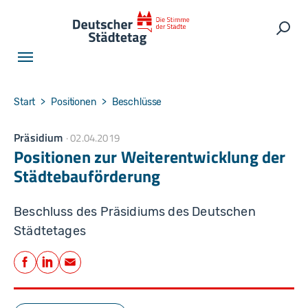
Skip to main navigation
Skip to main content
Skip to page footer
Such
You are here:
Start
Positionen
Beschlüsse
Präsidium
02.04.2019
Positionen zur Weiterentwicklung der
Städtebauförderung
Beschluss des Präsidiums des Deutschen
Städtetages
Teilen
Facebook
LinkedIn
E-Mail