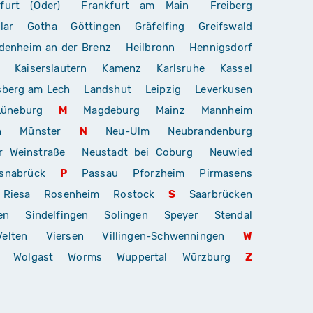
furt (Oder)
Frankfurt am Main
Freiberg
lar
Gotha
Göttingen
Gräfelfing
Greifswald
denheim an der Brenz
Heilbronn
Hennigsdorf
Kaiserslautern
Kamenz
Karlsruhe
Kassel
sberg am Lech
Landshut
Leipzig
Leverkusen
Lüneburg
M
Magdeburg
Mainz
Mannheim
n
Münster
N
Neu-Ulm
Neubrandenburg
r Weinstraße
Neustadt bei Coburg
Neuwied
snabrück
P
Passau
Pforzheim
Pirmasens
Riesa
Rosenheim
Rostock
S
Saarbrücken
en
Sindelfingen
Solingen
Speyer
Stendal
Velten
Viersen
Villingen-Schwenningen
W
Wolgast
Worms
Wuppertal
Würzburg
Z