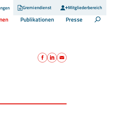
Gremiendienst
Mitgliederbereich
ungen
(current)
(current)
(current)
onen
Publikationen
Presse
Suche öffnen
Teilen
Facebook
LinkedIn
E-Mail