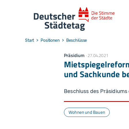
Skip to main navigation
Skip to main content
Skip to page footer
You are here:
Start
Positionen
Beschlüsse
Präsidium
27.04.2021
Mietspiegelrefor
und Sachkunde be
Beschluss des Präsidiums
Wohnen und Bauen