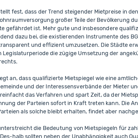
tellt fest, dass der Trend steigender Mietpreise in de
Wohnraumversorgung großer Teile der Bevölkerung d
gefährdet ist. Mehr gute und insbesondere qualifizi
idend dazu bei, die existierenden Instrumente des B
ransparent und effizient umzusetzen. Die Städte er
en Legislaturperiode die zügige Umsetzung der ange
rechts.
gt an, dass qualifizierte Mietspiegel wie eine amtlich
emeinde und der Interessensverbände der Mieter und 
reinfacht das Verfahren und spart Zeit, da der Miet
nung der Parteien sofort in Kraft treten kann. Die 
Parteien als solche bleibt erhalten, findet aber nachge
nterstreicht die Bedeutung von Mietspiegeln für zah
Des-halb sollten neben der Unabhängigkeit auch Qua