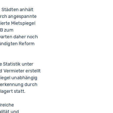
n Städten anhält
urch angespannte
erte Mietspiegel
GB zum
warten daher noch
kündigten Reform
e Statistik unter
Vermieter erstellt
spiegel unabhängig
Anerkennung durch
lagert statt.
lreiche
lität und