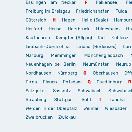
Esslingen am Neckar
F
Falkensee
Fl
Freiburg im Breisgau
Friedrichshafen
Fulda
Gütersloh
H
Hagen
Halle (Saale)
Hambur
Herford
Herne
Hersbruck
Hildesheim
Ho
Kaufbeuren
Kempten (Allgäu)
Kiel
Koblenz
Limbach-Oberfrohna
Lindau (Bodensee)
Lör
Marburg
Memmingen
Mönchengladbach
Neuenhagen bei Berlin
Neumünster
Neurup
Nordhausen
Nürnberg
O
Oberhausen
Off
Pirna
Plauen
Potsdam
Q
Quedlinburg
R
Salzgitter
Sassnitz
Schwabach
Schwäbis
Straubing
Stuttgart
Suhl
T
Taucha
Weiden in der Oberpfalz
Weimar
Wiesbaden
Zweibrücken
Zwickau