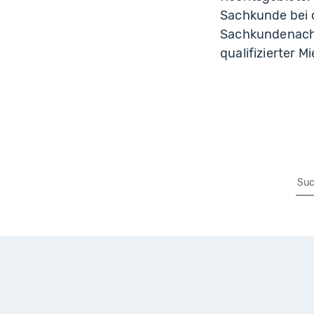
Sachkunde bei d
Sachkundenachw
qualifizierter M
Su