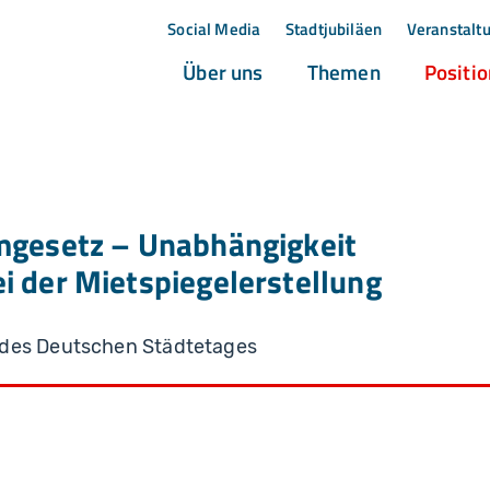
Social Media
Stadtjubiläen
Veranstalt
(current)
(current)
Über uns
Themen
Positi
mgesetz – Unabhängigkeit
i der Mietspiegelerstellung
 des Deutschen Städtetages