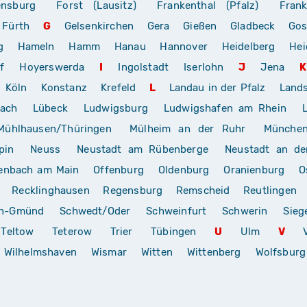
ensburg
Forst (Lausitz)
Frankenthal (Pfalz)
Frank
Fürth
G
Gelsenkirchen
Gera
Gießen
Gladbeck
Gos
g
Hameln
Hamm
Hanau
Hannover
Heidelberg
Hei
f
Hoyerswerda
I
Ingolstadt
Iserlohn
J
Jena
K
Köln
Konstanz
Krefeld
L
Landau in der Pfalz
Land
rach
Lübeck
Ludwigsburg
Ludwigshafen am Rhein
Mühlhausen/Thüringen
Mülheim an der Ruhr
Münche
pin
Neuss
Neustadt am Rübenberge
Neustadt an de
enbach am Main
Offenburg
Oldenburg
Oranienburg
O
Recklinghausen
Regensburg
Remscheid
Reutlingen
ch-Gmünd
Schwedt/Oder
Schweinfurt
Schwerin
Sieg
Teltow
Teterow
Trier
Tübingen
U
Ulm
V
Wilhelmshaven
Wismar
Witten
Wittenberg
Wolfsburg