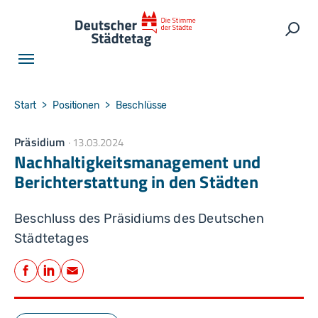
Skip to main navigation
Skip to main content
Skip to page footer
Such
You are here:
Start
Positionen
Beschlüsse
Präsidium
13.03.2024
Nachhaltigkeitsmanagement und
Berichterstattung in den Städten
Beschluss des Präsidiums des Deutschen
Städtetages
Teilen
Facebook
LinkedIn
E-Mail