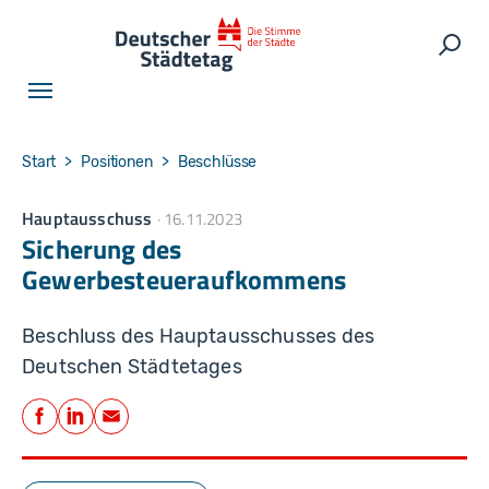
Skip to main navigation
Skip to main content
Skip to page footer
Such
You are here:
Start
Positionen
Beschlüsse
Hauptausschuss
16.11.2023
Sicherung des
Gewerbesteueraufkommens
Beschluss des Hauptausschusses des
Deutschen Städtetages
Teilen
Facebook
LinkedIn
E-Mail