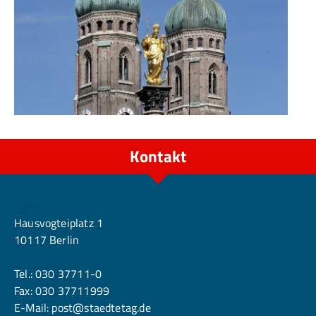
In
LH
Mü
Kontakt
Berlin
Hausvogteiplatz 1
10117 Berlin
Tel.:
030 37711-0
Fax: 030 37711999
E-Mail:
post@staedtetag.de