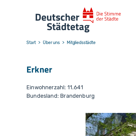
Skip to main navigation
Skip to main content
Skip to page footer
You are here:
Start
Über uns
Mitgliedsstädte
Erkner
Einwohnerzahl: 11.641
Bundesland: Brandenburg