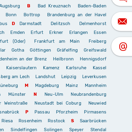
Augsburg
B
Bad Kreuznach
Baden-Baden
Bonn
Bottrop
Brandenburg an der Havel
bus
D
Darmstadt
Delitzsch
Delmenhorst
ch
Emden
Erfurt
Erkner
Erlangen
Essen
furt (Oder)
Frankfurt am Main
Freiberg
lar
Gotha
Göttingen
Gräfelfing
Greifswald
denheim an der Brenz
Heilbronn
Hennigsdorf
Kaiserslautern
Kamenz
Karlsruhe
Kassel
sberg am Lech
Landshut
Leipzig
Leverkusen
Lüneburg
M
Magdeburg
Mainz
Mannheim
n
Münster
N
Neu-Ulm
Neubrandenburg
r Weinstraße
Neustadt bei Coburg
Neuwied
snabrück
P
Passau
Pforzheim
Pirmasens
Riesa
Rosenheim
Rostock
S
Saarbrücken
en
Sindelfingen
Solingen
Speyer
Stendal