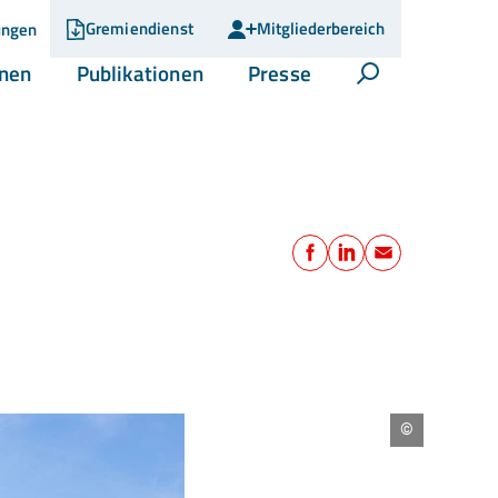
Gremiendienst
Mitgliederbereich
ungen
(current)
(current)
(current)
onen
Publikationen
Presse
Suche öffnen
Teilen
Facebook
LinkedIn
E-Mail
Stadt
Erkner