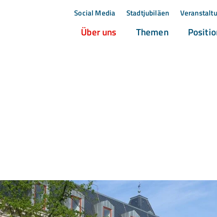
Social Media
Stadtjubiläen
Veranstalt
(current)
(current)
Über uns
Themen
Positi