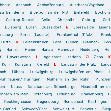
hholz
Ansbach
Aschaffenburg
Auerbach/Vogtland
au bei Berlin
Biberach an der Riß
Bielefeld
Bochum
Castrop-Rauxel
Celle
Chemnitz
Coburg
Cott
Duisburg
Düren
Düsseldorf
E
Eberswalde
Eisena
ensburg
Forst (Lausitz)
Frankenthal (Pfalz)
Frank
Fürth
G
Gelsenkirchen
Gera
Gießen
Gladbeck
Gos
g
Hameln
Hamm
Hanau
Hannover
Heidelberg
Hei
f
Hoyerswerda
I
Ingolstadt
Iserlohn
J
Jena
K
Köln
Konstanz
Krefeld
L
Landau in der Pfalz
Land
rach
Lübeck
Ludwigsburg
Ludwigshafen am Rhein
Mühlhausen/Thüringen
Mülheim an der Ruhr
Münche
pin
Neuss
Neustadt am Rübenberge
Neustadt an de
enbach am Main
Offenburg
Oldenburg
Oranienburg
O
Recklinghausen
Regensburg
Remscheid
Reutlingen
ch-Gmünd
Schwedt/Oder
Schweinfurt
Schwerin
Sieg