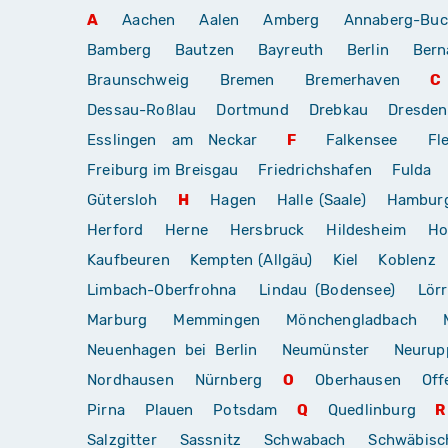
A
Aachen
Aalen
Amberg
Annaberg-Buc
Bamberg
Bautzen
Bayreuth
Berlin
Bern
Braunschweig
Bremen
Bremerhaven
C
Dessau-Roßlau
Dortmund
Drebkau
Dresden
Esslingen am Neckar
F
Falkensee
Fl
Freiburg im Breisgau
Friedrichshafen
Fulda
Gütersloh
H
Hagen
Halle (Saale)
Hambur
Herford
Herne
Hersbruck
Hildesheim
Ho
Kaufbeuren
Kempten (Allgäu)
Kiel
Koblenz
Limbach-Oberfrohna
Lindau (Bodensee)
Lör
Marburg
Memmingen
Mönchengladbach
Neuenhagen bei Berlin
Neumünster
Neurup
Nordhausen
Nürnberg
O
Oberhausen
Off
Pirna
Plauen
Potsdam
Q
Quedlinburg
R
Salzgitter
Sassnitz
Schwabach
Schwäbis