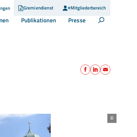
Gremiendienst
Mitgliederbereich
ungen
(current)
(current)
(current)
onen
Publikationen
Presse
Suche öffnen
Teilen
Facebook
LinkedIn
E-Mail
Stadt
Augsburg