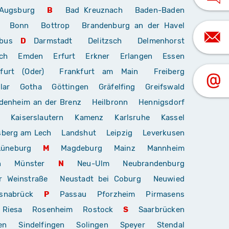
Augsburg
B
Bad Kreuznach
Baden-Baden
Bonn
Bottrop
Brandenburg an der Havel
bus
D
Darmstadt
Delitzsch
Delmenhorst
ch
Emden
Erfurt
Erkner
Erlangen
Essen
furt (Oder)
Frankfurt am Main
Freiberg
lar
Gotha
Göttingen
Gräfelfing
Greifswald
denheim an der Brenz
Heilbronn
Hennigsdorf
Kaiserslautern
Kamenz
Karlsruhe
Kassel
sberg am Lech
Landshut
Leipzig
Leverkusen
Lüneburg
M
Magdeburg
Mainz
Mannheim
n
Münster
N
Neu-Ulm
Neubrandenburg
r Weinstraße
Neustadt bei Coburg
Neuwied
snabrück
P
Passau
Pforzheim
Pirmasens
Riesa
Rosenheim
Rostock
S
Saarbrücken
en
Sindelfingen
Solingen
Speyer
Stendal