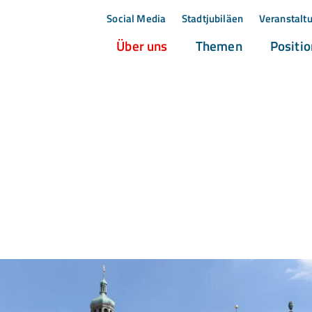
Social Media
Stadtjubiläen
Veranstalt
(current)
(current)
Über uns
Themen
Positi