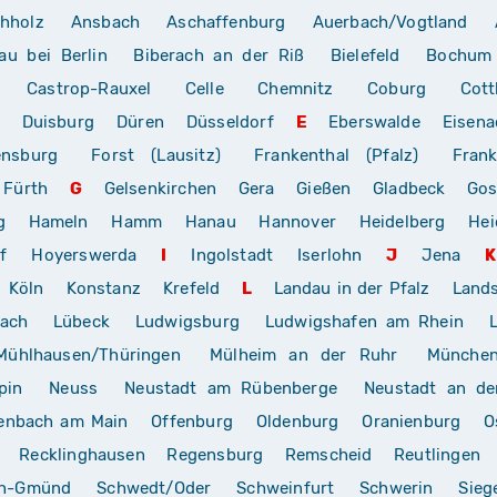
hholz
Ansbach
Aschaffenburg
Auerbach/Vogtland
au bei Berlin
Biberach an der Riß
Bielefeld
Bochum
Castrop-Rauxel
Celle
Chemnitz
Coburg
Cott
Duisburg
Düren
Düsseldorf
E
Eberswalde
Eisena
ensburg
Forst (Lausitz)
Frankenthal (Pfalz)
Frank
Fürth
G
Gelsenkirchen
Gera
Gießen
Gladbeck
Gos
g
Hameln
Hamm
Hanau
Hannover
Heidelberg
Hei
f
Hoyerswerda
I
Ingolstadt
Iserlohn
J
Jena
K
Köln
Konstanz
Krefeld
L
Landau in der Pfalz
Land
rach
Lübeck
Ludwigsburg
Ludwigshafen am Rhein
Mühlhausen/Thüringen
Mülheim an der Ruhr
Münche
pin
Neuss
Neustadt am Rübenberge
Neustadt an de
enbach am Main
Offenburg
Oldenburg
Oranienburg
O
Recklinghausen
Regensburg
Remscheid
Reutlingen
ch-Gmünd
Schwedt/Oder
Schweinfurt
Schwerin
Sieg