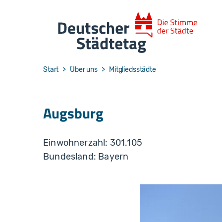
Skip to main navigation
Skip to main content
Skip to page footer
You are here:
Start
Über uns
Mitgliedsstädte
Augsburg
Einwohnerzahl: 301.105
Bundesland: Bayern