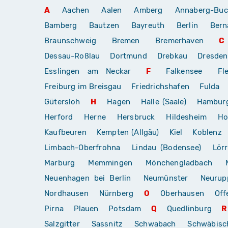
A
Aachen
Aalen
Amberg
Annaberg-Buc
Bamberg
Bautzen
Bayreuth
Berlin
Bern
Braunschweig
Bremen
Bremerhaven
C
Dessau-Roßlau
Dortmund
Drebkau
Dresden
Esslingen am Neckar
F
Falkensee
Fl
Freiburg im Breisgau
Friedrichshafen
Fulda
Gütersloh
H
Hagen
Halle (Saale)
Hambur
Herford
Herne
Hersbruck
Hildesheim
Ho
Kaufbeuren
Kempten (Allgäu)
Kiel
Koblenz
Limbach-Oberfrohna
Lindau (Bodensee)
Lör
Marburg
Memmingen
Mönchengladbach
Neuenhagen bei Berlin
Neumünster
Neurup
Nordhausen
Nürnberg
O
Oberhausen
Off
Pirna
Plauen
Potsdam
Q
Quedlinburg
R
Salzgitter
Sassnitz
Schwabach
Schwäbis