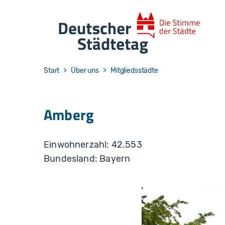
Skip to main navigation
Skip to main content
Skip to page footer
You are here:
Start
Über uns
Mitgliedsstädte
Amberg
Einwohnerzahl: 42.553
Bundesland: Bayern