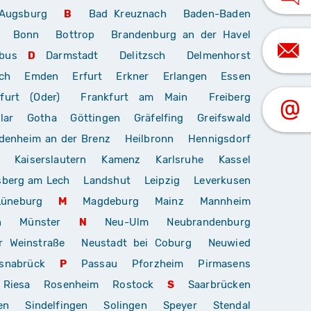
Augsburg
B
Bad Kreuznach
Baden-Baden
Bonn
Bottrop
Brandenburg an der Havel
bus
D
Darmstadt
Delitzsch
Delmenhorst
ch
Emden
Erfurt
Erkner
Erlangen
Essen
furt (Oder)
Frankfurt am Main
Freiberg
lar
Gotha
Göttingen
Gräfelfing
Greifswald
denheim an der Brenz
Heilbronn
Hennigsdorf
Kaiserslautern
Kamenz
Karlsruhe
Kassel
sberg am Lech
Landshut
Leipzig
Leverkusen
Lüneburg
M
Magdeburg
Mainz
Mannheim
n
Münster
N
Neu-Ulm
Neubrandenburg
r Weinstraße
Neustadt bei Coburg
Neuwied
snabrück
P
Passau
Pforzheim
Pirmasens
Riesa
Rosenheim
Rostock
S
Saarbrücken
en
Sindelfingen
Solingen
Speyer
Stendal