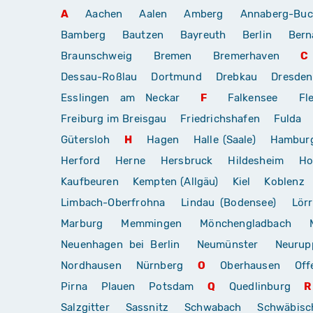
A
Aachen
Aalen
Amberg
Annaberg-Buc
Bamberg
Bautzen
Bayreuth
Berlin
Bern
Braunschweig
Bremen
Bremerhaven
C
Dessau-Roßlau
Dortmund
Drebkau
Dresden
Esslingen am Neckar
F
Falkensee
Fl
Freiburg im Breisgau
Friedrichshafen
Fulda
Gütersloh
H
Hagen
Halle (Saale)
Hambur
Herford
Herne
Hersbruck
Hildesheim
Ho
Kaufbeuren
Kempten (Allgäu)
Kiel
Koblenz
Limbach-Oberfrohna
Lindau (Bodensee)
Lör
Marburg
Memmingen
Mönchengladbach
Neuenhagen bei Berlin
Neumünster
Neurup
Nordhausen
Nürnberg
O
Oberhausen
Off
Pirna
Plauen
Potsdam
Q
Quedlinburg
R
Salzgitter
Sassnitz
Schwabach
Schwäbis