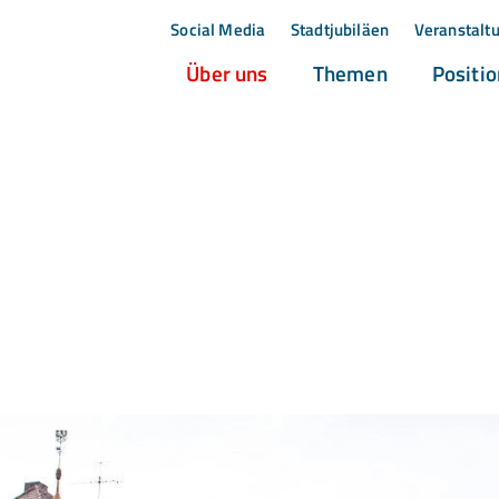
Social Media
Stadtjubiläen
Veranstalt
(current)
(current)
Über uns
Themen
Positi