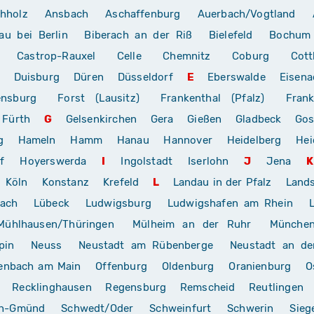
hholz
Ansbach
Aschaffenburg
Auerbach/Vogtland
au bei Berlin
Biberach an der Riß
Bielefeld
Bochum
Castrop-Rauxel
Celle
Chemnitz
Coburg
Cott
Duisburg
Düren
Düsseldorf
E
Eberswalde
Eisena
ensburg
Forst (Lausitz)
Frankenthal (Pfalz)
Frank
Fürth
G
Gelsenkirchen
Gera
Gießen
Gladbeck
Gos
g
Hameln
Hamm
Hanau
Hannover
Heidelberg
Hei
f
Hoyerswerda
I
Ingolstadt
Iserlohn
J
Jena
K
Köln
Konstanz
Krefeld
L
Landau in der Pfalz
Land
rach
Lübeck
Ludwigsburg
Ludwigshafen am Rhein
Mühlhausen/Thüringen
Mülheim an der Ruhr
Münche
pin
Neuss
Neustadt am Rübenberge
Neustadt an de
enbach am Main
Offenburg
Oldenburg
Oranienburg
O
Recklinghausen
Regensburg
Remscheid
Reutlingen
ch-Gmünd
Schwedt/Oder
Schweinfurt
Schwerin
Sieg