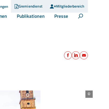
Gremiendienst
Mitgliederbereich
ungen
(current)
(current)
(current)
onen
Publikationen
Presse
Suche öffnen
Teilen
Facebook
LinkedIn
E-Mail
Michael
Sandner