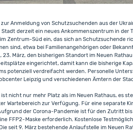
 zur Anmeldung von Schutzsuchenden aus der Ukrain
ie Stadt derzeit ein neues Ankommenszentrum in der T
im Zentrum-Süd ein, das sich an Schutzsuchende richt
en sind, etwa bei Familienangehörigen oder Bekannt
, 23. März, den bisherigen Standort im Neuen Rathaus
eitsplätze eingerichtet, damit kann die bisherige Kap
potenziell verdreifacht werden. Personelle Unters
Jobcenter Leipzig und verschiedenen Ämtern der Sta
st nicht nur mehr Platz als im Neuen Rathaus, es ste
er Wartebereich zur Verfügung. Für eine separate Kin
Aufgrund der Corona-Pandemie ist für den Zutritt bis
ne FFP2-Maske erforderlich. Kostenlose Testmöglich
Die seit 9. März bestehende Anlaufstelle im Neuen Ra