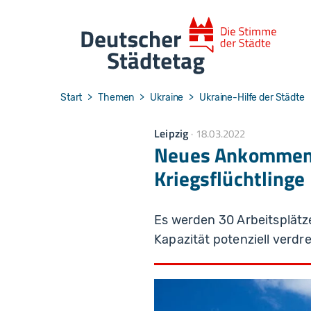
Skip to main navigation
Skip to main content
Skip to page footer
You are here:
Start
Themen
Ukraine
Ukraine-Hilfe der Städte
Leipzig
18.03.2022
Neues Ankommen
Kriegsflüchtlinge
Es werden 30 Arbeitsplätze
Kapazität potenziell verdr