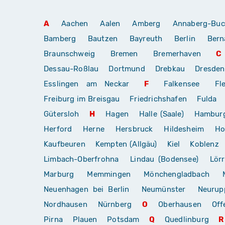
A
Aachen
Aalen
Amberg
Annaberg-Buc
Bamberg
Bautzen
Bayreuth
Berlin
Bern
Braunschweig
Bremen
Bremerhaven
C
Dessau-Roßlau
Dortmund
Drebkau
Dresden
Esslingen am Neckar
F
Falkensee
Fl
Freiburg im Breisgau
Friedrichshafen
Fulda
Gütersloh
H
Hagen
Halle (Saale)
Hambur
Herford
Herne
Hersbruck
Hildesheim
Ho
Kaufbeuren
Kempten (Allgäu)
Kiel
Koblenz
Limbach-Oberfrohna
Lindau (Bodensee)
Lör
Marburg
Memmingen
Mönchengladbach
Neuenhagen bei Berlin
Neumünster
Neurup
Nordhausen
Nürnberg
O
Oberhausen
Off
Pirna
Plauen
Potsdam
Q
Quedlinburg
R