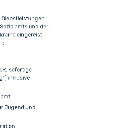
 Dienstleistungen
 Sozialamts und der
raine eingereist
l:
.R. sofortige
") inklusive
lamt
für Jugend und
ration