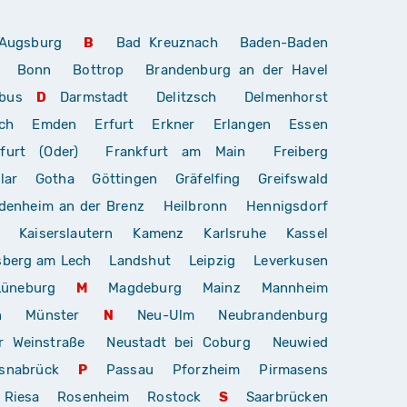
Augsburg
B
Bad Kreuznach
Baden-Baden
Bonn
Bottrop
Brandenburg an der Havel
bus
D
Darmstadt
Delitzsch
Delmenhorst
ch
Emden
Erfurt
Erkner
Erlangen
Essen
furt (Oder)
Frankfurt am Main
Freiberg
lar
Gotha
Göttingen
Gräfelfing
Greifswald
denheim an der Brenz
Heilbronn
Hennigsdorf
Kaiserslautern
Kamenz
Karlsruhe
Kassel
sberg am Lech
Landshut
Leipzig
Leverkusen
Lüneburg
M
Magdeburg
Mainz
Mannheim
n
Münster
N
Neu-Ulm
Neubrandenburg
r Weinstraße
Neustadt bei Coburg
Neuwied
snabrück
P
Passau
Pforzheim
Pirmasens
Riesa
Rosenheim
Rostock
S
Saarbrücken