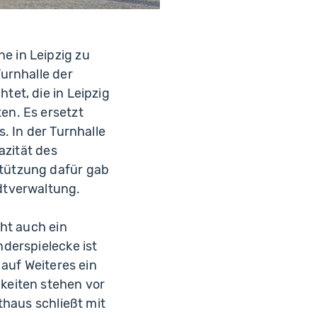
e in Leipzig zu
urnhalle der
et, die in Leipzig
en. Es ersetzt
. In der Turnhalle
azität des
tützung dafür gab
dtverwaltung.
ht auch ein
derspielecke ist
 auf Weiteres ein
keiten stehen vor
thaus schließt mit