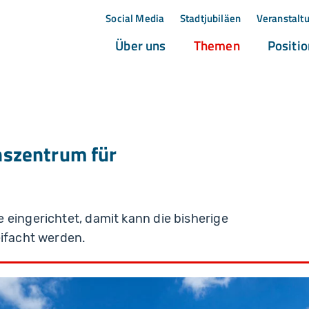
Social Media
Stadtjubiläen
Veranstalt
(current)
(current)
Über uns
Themen
Positi
szentrum für
 eingerichtet, damit kann die bisherige
eifacht werden.