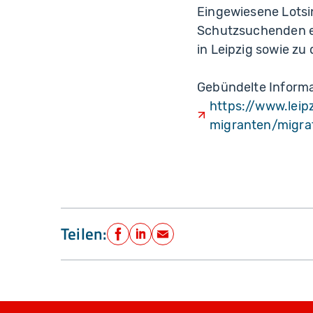
Eingewiesene Lotsi
Schutzsuchenden er
in Leipzig sowie z
Gebündelte Informat
https://www.leip
migranten/migrat
Teilen:
Facebook
LinkedIn
E-Mail